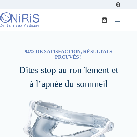
Passer
au
contenu
Panier
d’achat
94% DE SATISFACTION, RÉSULTATS
PROUVÉS !
Dites stop au ronflement et
à l’apnée du sommeil