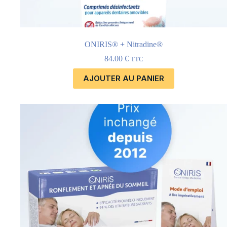
ONIRIS® + Nitradine®
84.00
€
TTC
AJOUTER AU PANIER