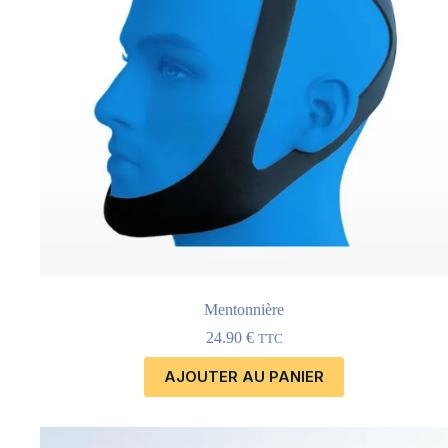
Mentonnière
24.90
€
TTC
AJOUTER AU PANIER